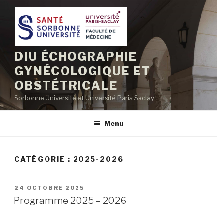
Aller
au
contenu
principal
DIU ÉCHOGRAPHIE
GYNÉCOLOGIQUE ET
OBSTÉTRICALE
Sorbonne Université et Université Paris Saclay
Menu
CATÉGORIE :
2025-2026
PUBLIÉ
24 OCTOBRE 2025
LE
Programme 2025 – 2026