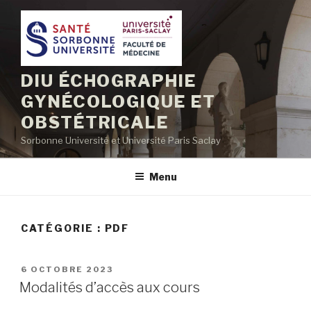
Aller
au
contenu
principal
DIU ÉCHOGRAPHIE
GYNÉCOLOGIQUE ET
OBSTÉTRICALE
Sorbonne Université et Université Paris Saclay
Menu
CATÉGORIE :
PDF
PUBLIÉ
6 OCTOBRE 2023
LE
Modalités d’accès aux cours