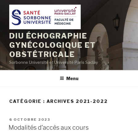
Aller
au
contenu
principal
DIU ÉCHOGRAPHIE
GYNÉCOLOGIQUE ET
OBSTÉTRICALE
Sorbonne Université et Université Paris Saclay
Menu
CATÉGORIE :
ARCHIVES 2021-2022
PUBLIÉ
6 OCTOBRE 2023
LE
Modalités d’accès aux cours