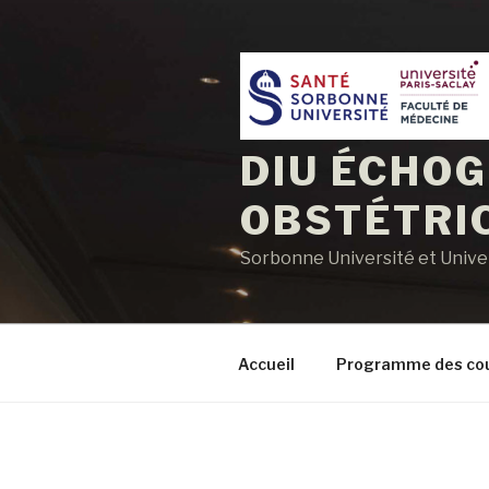
Aller
au
contenu
principal
DIU ÉCHO
OBSTÉTRI
Sorbonne Université et Univer
Accueil
Programme des co