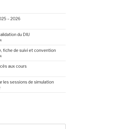
S
25 – 2026
alidation du DIU
4
, fiche de suivi et convention
4
ccès aux cours
 les sessions de simulation
2