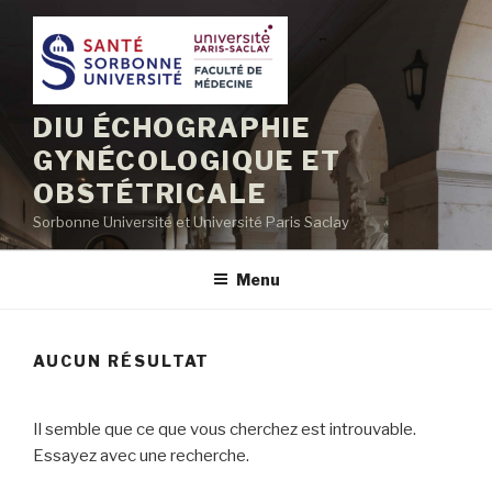
Aller
au
contenu
principal
DIU ÉCHOGRAPHIE
GYNÉCOLOGIQUE ET
OBSTÉTRICALE
Sorbonne Université et Université Paris Saclay
Menu
AUCUN RÉSULTAT
Il semble que ce que vous cherchez est introuvable.
Essayez avec une recherche.