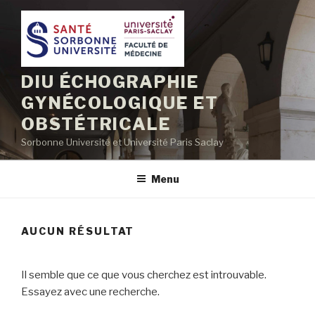
Aller
au
contenu
principal
DIU ÉCHOGRAPHIE
GYNÉCOLOGIQUE ET
OBSTÉTRICALE
Sorbonne Université et Université Paris Saclay
Menu
AUCUN RÉSULTAT
Il semble que ce que vous cherchez est introuvable.
Essayez avec une recherche.