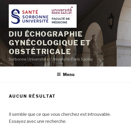
Aller
au
contenu
principal
DIU ÉCHOGRAPHIE
GYNÉCOLOGIQUE ET
OBSTÉTRICALE
Sorbonne Université et Université Paris Saclay
Menu
AUCUN RÉSULTAT
Il semble que ce que vous cherchez est introuvable.
Essayez avec une recherche.